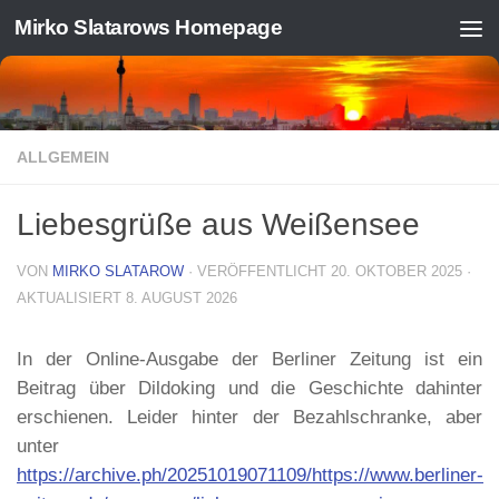
Mirko Slatarows Homepage
Zum Inhalt springen
ALLGEMEIN
Liebesgrüße aus Weißensee
VON
MIRKO SLATAROW
· VERÖFFENTLICHT
20. OKTOBER 2025
·
AKTUALISIERT
8. AUGUST 2026
In der Online-Ausgabe der Berliner Zeitung ist ein
Beitrag über Dildoking und die Geschichte dahinter
erschienen. Leider hinter der Bezahlschranke, aber
unter
https://archive.ph/20251019071109/https://www.berliner-